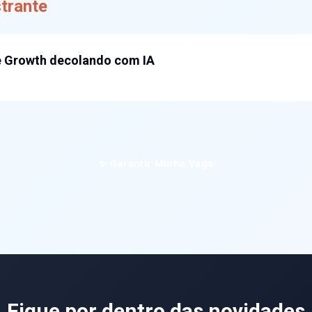
trante
 Growth decolando com IA
✨ Garantir Minha Vaga
Fique por dentro das novidades