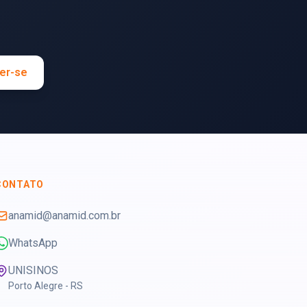
er-se
CONTATO
anamid@anamid.com.br
WhatsApp
UNISINOS
Porto Alegre - RS