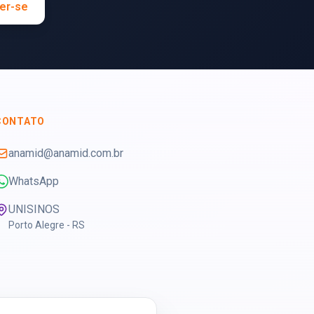
er-se
CONTATO
anamid@anamid.com.br
WhatsApp
UNISINOS
Porto Alegre - RS