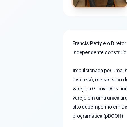
Francis Petty é o Diret
independente construída
Impulsionada por uma inf
Discreta), mecanismo de
varejo, a GroovinAds uni
varejo em uma única ar
alto desempenho em Disp
programática (pDOOH).